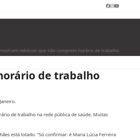
Facebook
Instagram
YouTube
 mostram médicos que não cumprem horário de trabalho
orário de trabalho
Janeiro.
ário de trabalho na rede pública de saúde. Muitas
ães está lotado. “Só confirmar: é Maria Lúcia Ferreira