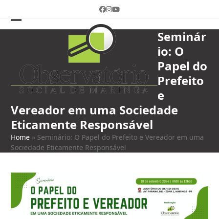
Skip
Facebook
Instagram
YouTube
to
content
Open
Close
Seminár
mobile
mobile
io: O
menu
menu
Papel do
Prefeito
e
Vereador em uma Sociedade
Eticamente Responsável
Home
»
Seminário: O Papel do Prefeito e Vereador em uma
Sociedade Eticamente Responsável