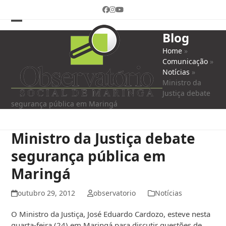
Skip
Facebook
Instagram
YouTube
to
content
Open
Close
Blog
mobile
mobile
Home
»
Comunicação
»
menu
menu
Notícias
»
Ministro da
Justiça debate
segurança pública em Maringá
Ministro da Justiça debate
segurança pública em
Maringá
outubro 29, 2012
observatorio
Notícias
O Ministro da Justiça, José Eduardo Cardozo, esteve nesta
quarta-feira (24) em Maringá para discutir questões de