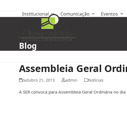
Skip
to
Institucional
Comunicação
Eventos
content
Blog
Assembleia Geral Ordi
outubro 21, 2013
admin
Notícias
A SER convoca para Assembleia Geral Ordinária no dia