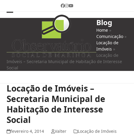
Skip
Facebook
Instagram
YouTube
to
content
Open
Close
Blog
mobile
mobile
Home
»
Comunicação
»
menu
menu
Locação de
Imóveis
»
Locação de
Imóveis – Secretaria Municipal de Habitação de Interesse
Social
Locação de Imóveis –
Secretaria Municipal de
Habitação de Interesse
Social
fevereiro 4, 2014
Valter
Locação de Imóveis