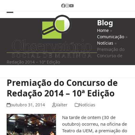
Skip
Facebook
Instagram
YouTube
to
content
Open
Close
Blog
mobile
mobile
Home
»
Comunicação
»
menu
menu
Notícias
»
Premiação do
Concurso de
Redação 2014 – 10ª Edição
Premiação do Concurso de
Redação 2014 – 10ª Edição
outubro 31, 2014
Valter
Notícias
Na tarde de ontem (30 de
outubro) ocorreu, na oficina de
Teatro da UEM, a premiação do