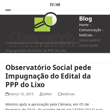
Skip
Facebook
Instagram
YouTube
to
content
Open
Close
Blog
mobile
mobile
Home
»
Comunicação
»
menu
menu
Notícias
»
Observatório
Social pede
Impugnação do Edital da PPP do Lixo
Observatório Social pede
Impugnação do Edital da
PPP do Lixo
março 10, 2015
Valter
Notícias
Mesmo após a aprovação pela Câmara, em 05 de
fevereiro de 2015, do projeto de lei (nº 13356/2014) que