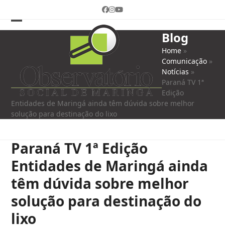
Skip
Facebook
Instagram
YouTube
to
content
Open
Close
Blog
mobile
mobile
Home
»
Comunicação
»
menu
menu
Notícias
»
Paraná TV 1ª
Edição
Entidades de Maringá ainda têm dúvida sobre melhor
solução para destinação do lixo
Paraná TV 1ª Edição
Entidades de Maringá ainda
têm dúvida sobre melhor
solução para destinação do
lixo