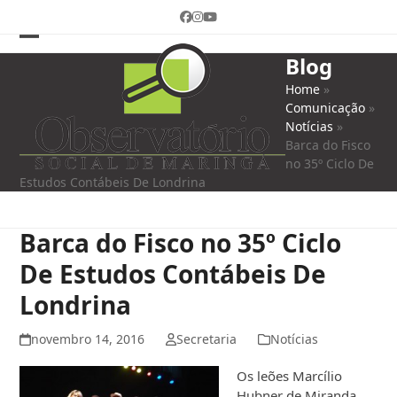
Skip
Facebook
Instagram
YouTube
to
content
Open
Close
Blog
mobile
mobile
Home
»
Comunicação
»
menu
menu
Notícias
»
Barca do Fisco
no 35º Ciclo De
Estudos Contábeis De Londrina
Barca do Fisco no 35º Ciclo
De Estudos Contábeis De
Londrina
novembro 14, 2016
Secretaria
Notícias
Os leões Marcílio
Hubner de Miranda