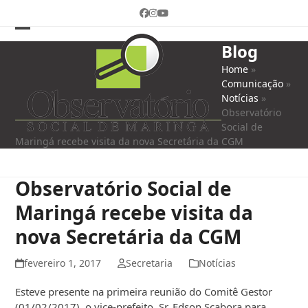
Skip
Facebook
Instagram
YouTube
to
content
Open
Close
Blog
mobile
mobile
Home
»
Comunicação
»
menu
menu
Notícias
»
Observatório
Social de
Maringá recebe visita da nova Secretária da CGM
Observatório Social de
Maringá recebe visita da
nova Secretária da CGM
fevereiro 1, 2017
Secretaria
Notícias
Esteve presente na primeira reunião do Comitê Gestor
(01/02/2017), o vice-prefeito, Sr. Edson Scabora para