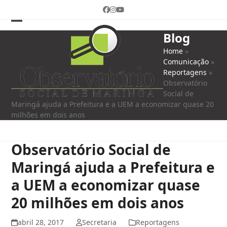
Skip
Facebook
Instagram
YouTube
to
content
Open
Close
Blog
mobile
mobile
Home
»
Comunicação
»
menu
menu
Reportagens
»
Observatório
Social de
Maringá ajuda a Prefeitura e a UEM a economizar quase 20
milhões em dois anos
Observatório Social de
Maringá ajuda a Prefeitura e
a UEM a economizar quase
20 milhões em dois anos
abril 28, 2017
Secretaria
Reportagens