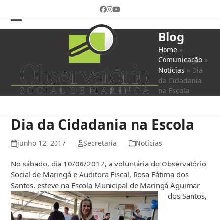
Skip
Facebook
Instagram
YouTube
to
content
Open
Close
Blog
mobile
mobile
Home
»
Comunicação
»
menu
menu
Notícias
»
Dia
da Cidadania
na Escola
Dia da Cidadania na Escola
junho 12, 2017
Secretaria
Notícias
No sábado, dia 10/06/2017, a voluntária do Observatório
Social de Maringá e Auditora Fiscal, Rosa Fátima dos
Santos, esteve na Escola Municipal de
Maringá Aguimar
dos Santos,