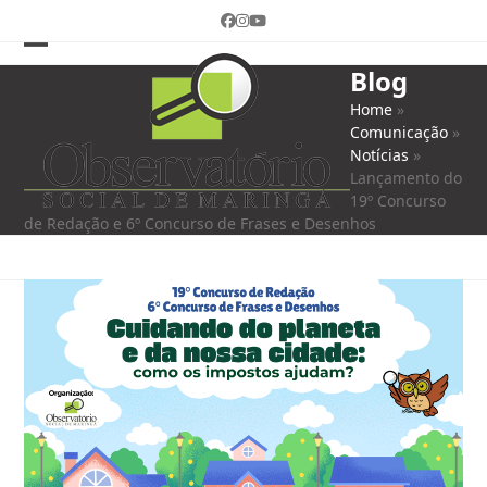
Skip
Facebook
Instagram
YouTube
to
content
Open
Close
Blog
mobile
mobile
Home
»
Comunicação
»
menu
menu
Notícias
»
Lançamento do
19º Concurso
de Redação e 6º Concurso de Frases e Desenhos