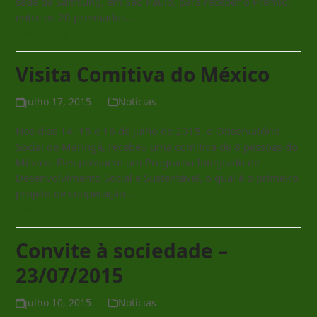
sede da Samsung, em São Paulo, para receber o Prêmio,
entre os 20 premiados…
Read more
Visita Comitiva do México
julho 17, 2015
Notícias
Nos dias 14, 15 e 16 de julho de 2015, o Observatório
Social de Maringá, recebeu uma comitiva de 8 pessoas do
México. Eles possuem um Programa Integrado de
Desenvolvimento Social e Sustentável, o qual é o primeiro
projeto de cooperação…
Read more
Convite à sociedade –
23/07/2015
julho 10, 2015
Notícias