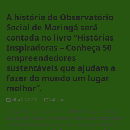
Read more
A história do Observatório
Social de Maringá será
contada no livro “Histórias
Inspiradoras – Conheça 50
empreendedores
sustentáveis que ajudam a
fazer do mundo um lugar
melhor”.
julho 24, 2015
Notícias
No dia 27 de janeiro de 2015, a SER/Observatório Social
de Maringá recebeu o Prêmio Empreendedor Sustentável.
A Presidente Fábia dos Santos Sacco esteve presente na