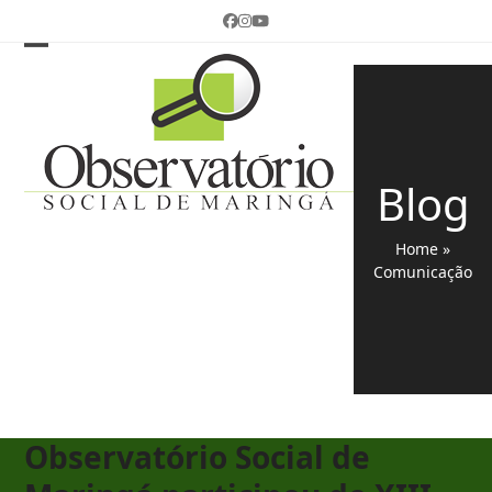
Skip
Facebook
Instagram
YouTube
to
content
Open
Close
mobile
mobile
menu
menu
Blog
Home
»
Comunicação
Observatório Social de