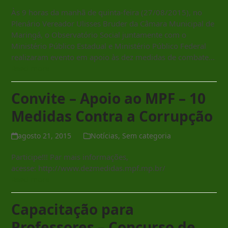
Às 9 horas da manhã de quinta-feira (27/08/2015), no
Plenário Vereador Ulisses Bruder da Câmara Municipal de
Maringá, o Observatório Social juntamente com o
Ministério Público Estadual e Ministério Público Federal
realizaram evento em apoio às dez medidas de combate…
Read more
Convite – Apoio ao MPF – 10
Medidas Contra a Corrupção
agosto 21, 2015
Notícias
,
Sem categoria
Participe!!! Par mais informações,
acesse: http://www.dezmedidas.mpf.mp.br/
Read more
Capacitação para
Professores – Concurso de