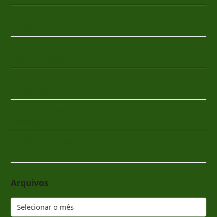
OSM apresenta resultado de R$ 29 milhões das atividades
de 2025
Premiação do OSM reúne comunidade escolar e reforça
valores de cidadania
Anunciados os Finalistas do Concurso de Redação, Frases
e Desenhos 2025!
Nota explicativa em relação ao 6° Concurso de Frases e
Desenhos
Conheça os finalistas do 6º Concurso de Frases e
Desenhos e ajude a escolher os vencedores!
Arquivos
Arquivos