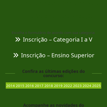
Como abordar o tema em sala
Folha Modelo para Redação
Escolha o formulário de acordo com sua categoria:
Inscrição – Categoria I a V
Inscrição – Ensino Superior
Confira as últimas edições do
concurso:
2014
2015
2016
2017
2018
2019
2022
2023
2024
2025
Acompanhe as novidades do