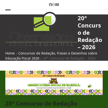
Skip
Facebook
Instagram
YouTube
to
content
Open
Close
20°
mobile
mobile
Concurs
menu
menu
o de
Redação
– 2026
Home
»
Concursos de Redação, Frases e Desenhos sobre
Educação Fiscal 2026
»
20° Concurso de Redação – 2026
20° Concurso de Redação